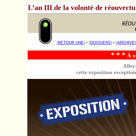
L’an III de la volonté de réouvertu
____
....[
RETOUR UNE
]-•-[
DOSSIERS
]-•-[
ARCHIVE
* * *
À v
Allez
cette exposition exception