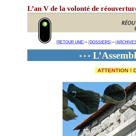
L’an V de la volonté de réouvertur
____
....[
RETOUR UNE
]-•-[
DOSSIERS
]-•-[
ARCHIVE
L’Assembl
* * *
ATTENTION ! D