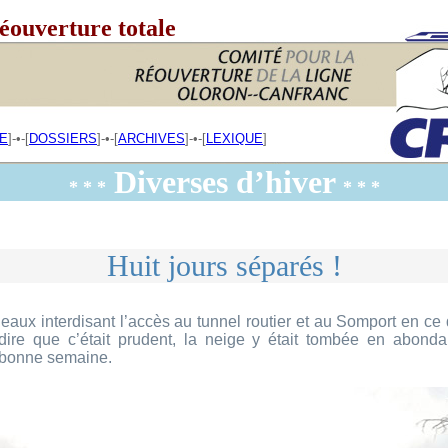
éouverture totale
E
]-•-[
DOSSIERS
]-•-[
ARCHIVES
]-•-[
LEXIQUE
]
Diverses d’hiver
* * *
* * *
Huit jours séparés !
neaux interdisant l’accès au tunnel routier et au Somport en ce
 dire que c’était prudent, la neige y était tombée en abonda
bonne semaine.