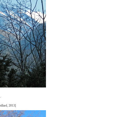
.
illard, 2013]