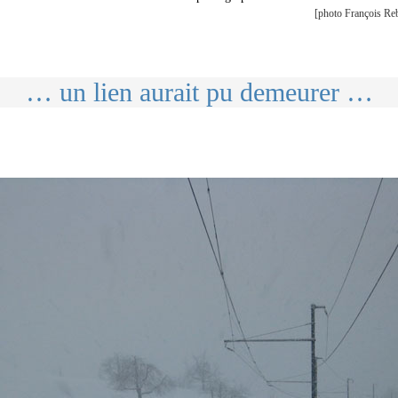
[photo François Reb
… un lien aurait pu demeurer …