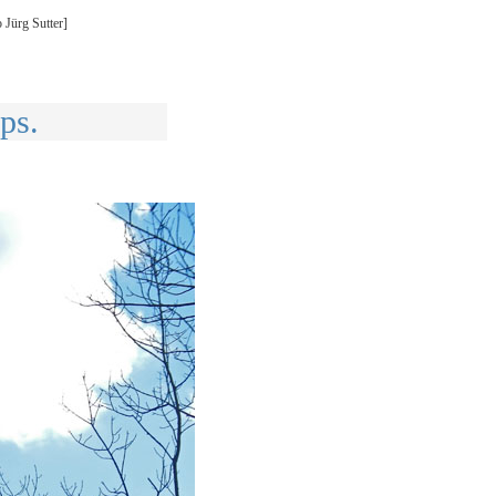
 Jürg Sutter]
ps.