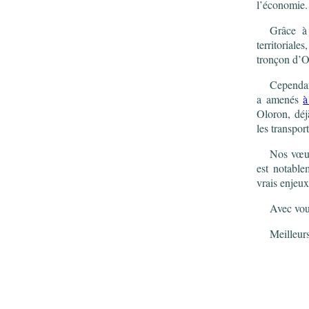
l’économie.
Grâce à 
territorial
tronçon d’O
Cependant
a amenés
à
Oloron, déj
les transpor
Nos vœux
est notable
vrais enjeu
Avec vous
Meilleur