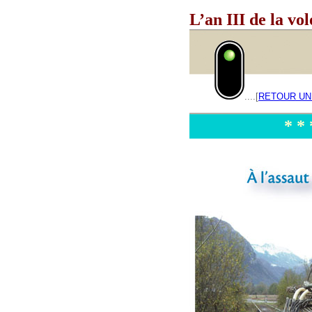
L’an III de la vo
____
....[
RETOUR UN
* *