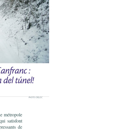
de métropole
i satisfont
pressants de