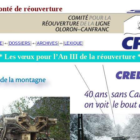
lonté de réouverture
E
]-•-[
DOSSIERS
]-•-[
ARCHIVES
]-•-[
LEXIQUE
]
 * Les vœux pour l’An III de la réouverture *