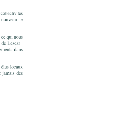
ollectivités
à nouveau le
, ce qui nous
-de-Lescar--
sements dans
 élus locaux
t jamais des