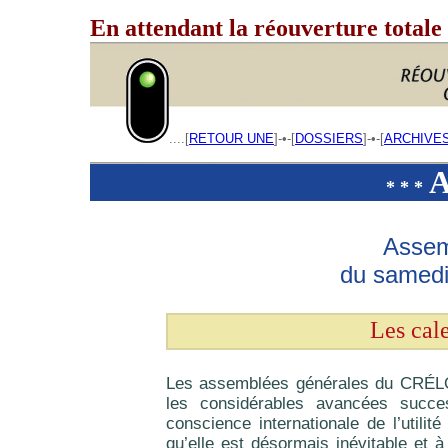
En attendant la réouverture totale
____
....[
RETOUR UNE
]-•-[
DOSSIERS
]-•-[
ARCHIVE
A
* * *
Assem
du samedi
Les cal
Les assemblées générales du CRÉLO
les considérables avancées succe
conscience internationale de l’utilit
qu’elle est désormais inévitable et