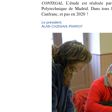
CONTEGAL
. L’étude est réalisée p
Polytechnique de Madrid. Dans tous le
Canfranc, et pas en 2020 !
Le président,
A
C
-P
LAIN
AZENAVE
IARROT