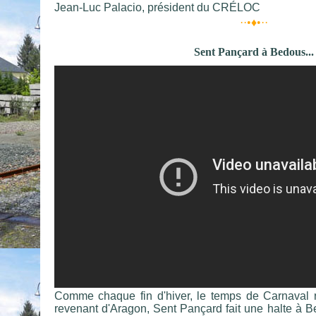
Jean-Luc Palacio, président du CRÉLOC
··•♦•··
Sent Pançard à Bedous...
Comme chaque fin d'hiver, le temps de Carnaval re
revenant d'Aragon, Sent Pançard fait une halte à Be