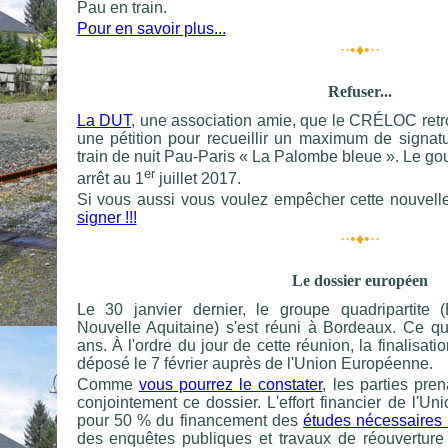
Pau en train.
Pour en savoir plus...
··•♦•··
Refuser...
La DUT
, une association amie, que le CRÉLOC retr
une pétition pour recueillir un maximum de signat
train de nuit Pau-Paris « La Palombe bleue ». Le g
er
arrêt au 1
juillet 2017.
Si vous aussi vous voulez empêcher cette nouvell
signer !!!
··•♦•··
Le dossier européen
Le 30 janvier dernier, le groupe quadripartite 
Nouvelle Aquitaine) s'est réuni à Bordeaux. Ce qu'i
ans. À l'ordre du jour de cette réunion, la finalisati
déposé le 7 février auprès de l'Union Européenne.
Comme
vous pourrez le constater
, les parties pre
conjointement ce dossier. L'effort financier de l'Un
pour 50 % du financement des
études nécessaires 
des enquêtes publiques et travaux de réouverture