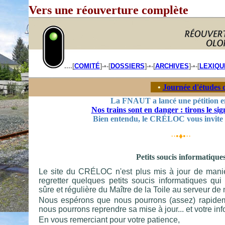
Vers une réouverture complète
.
...[
COMITÉ
]-•-[
DOSSIERS
]-•-[
ARCHIVES
]-•-[
LEXIQU
____
•
Journée d'études
La FNAUT a lancé une pétition en
Nos trains sont en danger : tirons le sig
Bien entendu, le CRÉLOC vous invite à 
··•♦•··
Petits soucis informatique
Le site du CRÉLOC n'est plus mis à jour de mani
regretter quelques petits soucis informatiques q
sûre et régulière du Maître de la Toile au serveur de n
Nous espérons que nous pourrons (assez) rapidem
nous pourrons reprendre sa mise à jour... et votre inf
En vous remerciant pour votre patience,