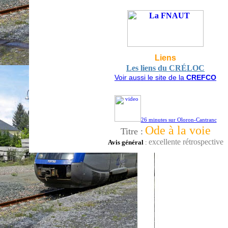
Liens
Les liens du CRÉLOC
Voir aussi le site de la
CREFCO
26 minutes sur Oloron-Cantranc
Ode à la voie
Titre :
excellente rétrospective
Avis général
: