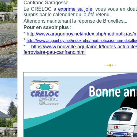
Canfranc-Saragosse.
Le CRÉLOC a
exprimé sa joie
, vous vous en do
surpris par le calendrier qui a été retenu.
Attendons maintenant la réponse de Bruxelles...
Pour en savoir plus :
*
http://www.aragonhoy.net/index.php/mod.noticias/
*
http://www.aragonhoy.net/index.php/mod.noticias/mem.detalle
*
https://www.nouvelle-aquitaine.fr/toutes-actualit
ferroviaire-pau-canfranc.html
··•♦•··